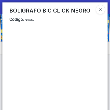
Ingresar a la Tienda
BOLIGRAFO BIC CLICK NEGRO
Código
:
CÓMO COMPRAR
N4367
QUIÉNES SOMOS
Mi primera libreria
Menú
CONTACTO
Lista vacía