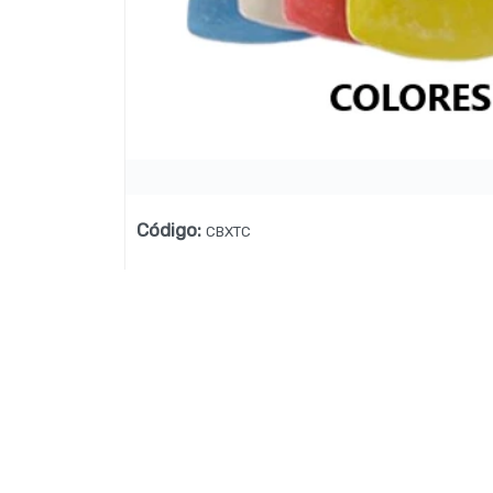
Lista vacía
Código
:
CBXTC