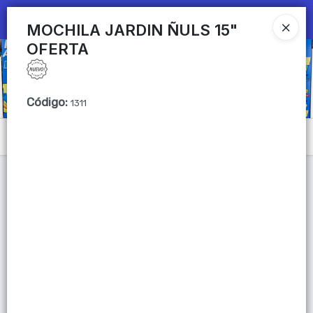
Ingresar a la Tienda
MOCHILA JARDIN ÑULS 15"
OFERTA
CÓMO COMPRAR
QUIÉNES SOMOS
Código
:
1311
Mi primera libreria
Menú
CONTACTO
Lista vacía