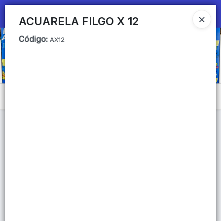
Ingresar a la Tienda
ACUARELA FILGO X 12
Código
:
CÓMO COMPRAR
AX12
QUIÉNES SOMOS
Mi primera libreria
Menú
CONTACTO
Lista vacía