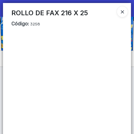
Ingresar a la Tienda
ROLLO DE FAX 216 X 25
Código
:
CÓMO COMPRAR
3258
QUIÉNES SOMOS
Mi primera libreria
Menú
CONTACTO
Lista vacía