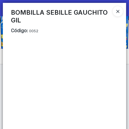
Ingresar a la Tienda
BOMBILLA SEBILLE GAUCHITO
GIL
CÓMO COMPRAR
Código
:
0052
QUIÉNES SOMOS
Mi primera libreria
Menú
CONTACTO
Lista vacía