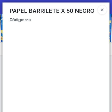
Ingresar a la Tienda
PAPEL BARRILETE X 50 NEGRO
Código
:
CÓMO COMPRAR
S1N
QUIÉNES SOMOS
Mi primera libreria
Menú
CONTACTO
Lista vacía