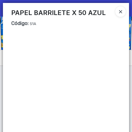
Ingresar a la Tienda
PAPEL BARRILETE X 50 AZUL
Código
:
CÓMO COMPRAR
S1A
QUIÉNES SOMOS
Mi primera libreria
Menú
CONTACTO
Lista vacía