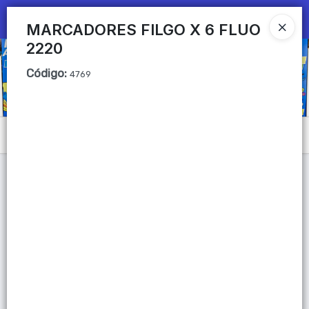
Ingresar a la Tienda
MARCADORES FILGO X 6 FLUO
2220
CÓMO COMPRAR
Código
:
4769
QUIÉNES SOMOS
Mi primera libreria
Menú
CONTACTO
Lista vacía