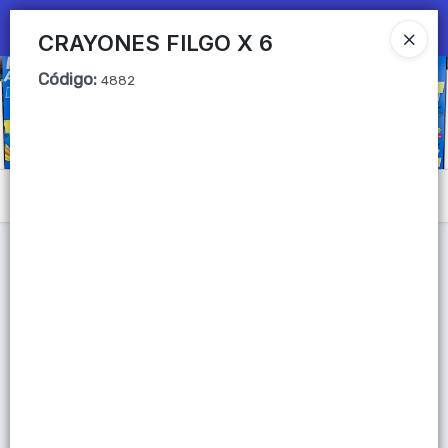
Ingresar a la Tienda
CRAYONES FILGO X 6
Código
:
CÓMO COMPRAR
4882
QUIÉNES SOMOS
Mi primera libreria
Menú
CONTACTO
Lista vacía