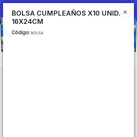
Ingresar a la Tienda
BOLSA CUMPLEAÑOS X10 UNID.
16X24CM
CÓMO COMPRAR
Código
:
BOLSA
QUIÉNES SOMOS
Mi primera libreria
Menú
CONTACTO
Lista vacía