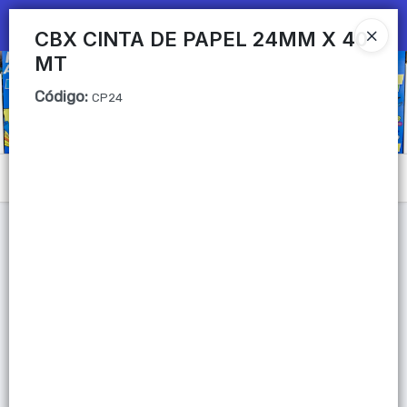
Ingresar a la Tienda
CBX CINTA DE PAPEL 24MM X 40
MT
CÓMO COMPRAR
Código
:
CP24
QUIÉNES SOMOS
Mi primera libreria
Menú
CONTACTO
Lista vacía