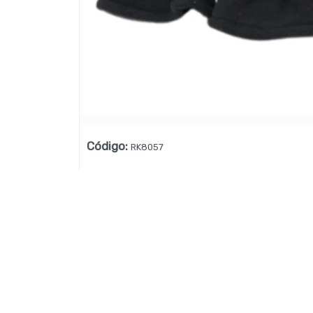
Lista vacía
Código
:
RK8057