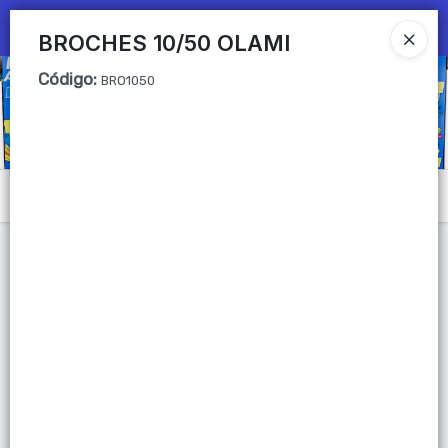
Ingresar a la Tienda
BROCHES 10/50 OLAMI
Código
:
CÓMO COMPRAR
BRO1050
QUIÉNES SOMOS
Mi primera libreria
Menú
CONTACTO
Lista vacía