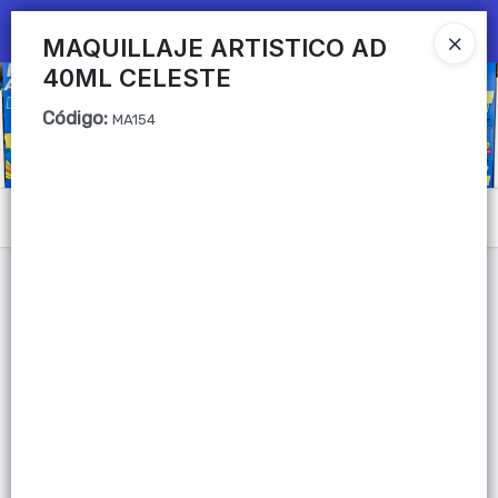
Ingresar a la Tienda
MAQUILLAJE ARTISTICO AD
40ML CELESTE
CÓMO COMPRAR
Código
:
MA154
QUIÉNES SOMOS
Mi primera libreria
Menú
CONTACTO
Lista vacía