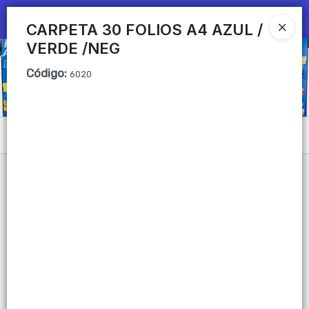
Ingresar a la Tienda
CARPETA 30 FOLIOS A4 AZUL /
VERDE /NEG
CÓMO COMPRAR
Código
:
6020
QUIÉNES SOMOS
Mi primera libreria
Menú
CONTACTO
Lista vacía