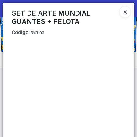
Ingresar a la Tienda
SET DE ARTE MUNDIAL
GUANTES + PELOTA
CÓMO COMPRAR
Código
:
RKJ103
QUIÉNES SOMOS
Mi primera libreria
Menú
CONTACTO
Lista vacía