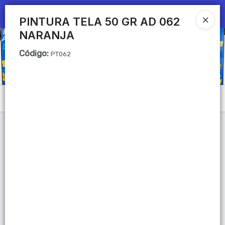
Ingresar a la Tienda
PINTURA TELA 50 GR AD 062
NARANJA
CÓMO COMPRAR
Código
:
PT062
QUIÉNES SOMOS
Mi primera libreria
Menú
CONTACTO
Lista vacía