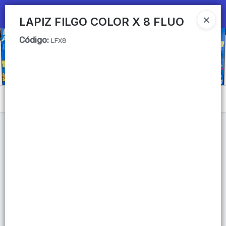
Ingresar a la Tienda
LAPIZ FILGO COLOR X 8 FLUO
Código
:
CÓMO COMPRAR
LFX8
QUIÉNES SOMOS
Mi primera libreria
Menú
CONTACTO
Lista vacía