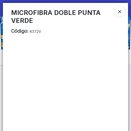
Ingresar a la Tienda
MICROFIBRA DOBLE PUNTA
VERDE
CÓMO COMPRAR
Código
:
4372V
QUIÉNES SOMOS
Mi primera libreria
Menú
CONTACTO
Lista vacía