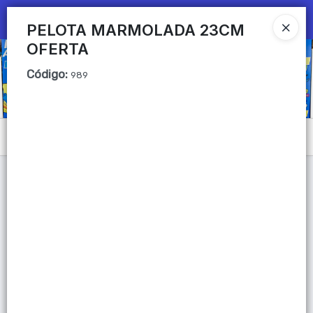
Ingresar a la Tienda
PELOTA MARMOLADA 23CM
OFERTA
CÓMO COMPRAR
Código
:
989
QUIÉNES SOMOS
Mi primera libreria
Menú
CONTACTO
Lista vacía