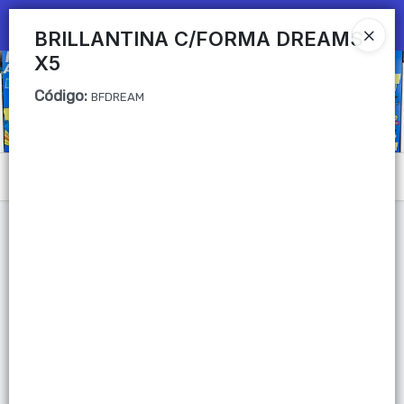
Ingresar a la Tienda
BRILLANTINA C/FORMA DREAMS
X5
CÓMO COMPRAR
Código
:
BFDREAM
QUIÉNES SOMOS
Mi primera libreria
Menú
CONTACTO
Lista vacía