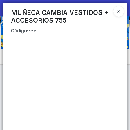
Ingresar a la Tienda
MUÑECA CAMBIA VESTIDOS +
ACCESORIOS 755
CÓMO COMPRAR
Código
:
12755
QUIÉNES SOMOS
Mi primera libreria
Menú
CONTACTO
Lista vacía