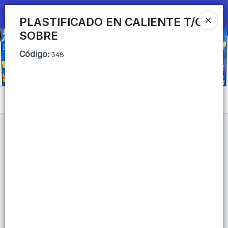
Ingresar a la Tienda
PLASTIFICADO EN CALIENTE T/O
SOBRE
CÓMO COMPRAR
Código
:
348
QUIÉNES SOMOS
Mi primera libreria
Menú
CONTACTO
Lista vacía