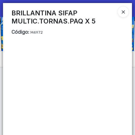
Ingresar a la Tienda
BRILLANTINA SIFAP
MULTIC.TORNAS.PAQ X 5
CÓMO COMPRAR
Código
:
M4972
QUIÉNES SOMOS
Mi primera libreria
Menú
CONTACTO
Lista vacía