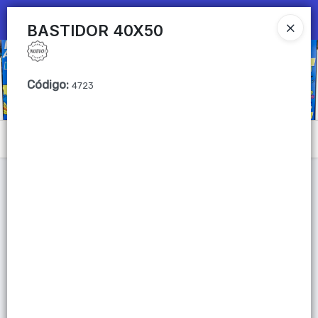
Ingresar a la Tienda
BASTIDOR 40X50
CÓMO COMPRAR
Código
:
4723
QUIÉNES SOMOS
Mi primera libreria
Menú
CONTACTO
Lista vacía