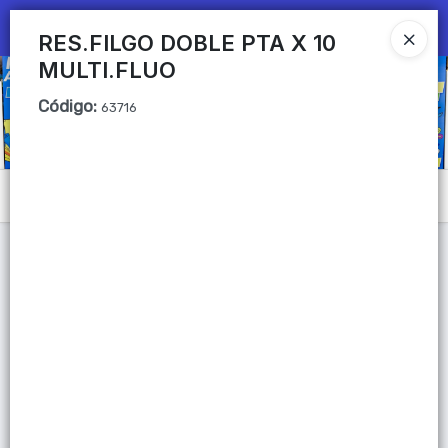
Ingresar a la Tienda
RES.FILGO DOBLE PTA X 10
MULTI.FLUO
CÓMO COMPRAR
Código
:
63716
QUIÉNES SOMOS
Mi primera libreria
Menú
CONTACTO
Lista vacía