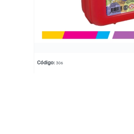
Lista vacía
Código
:
306