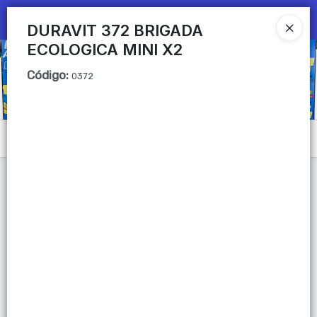
Ingresar a la Tienda
DURAVIT 372 BRIGADA
ECOLOGICA MINI X2
CÓMO COMPRAR
Código
:
0372
QUIÉNES SOMOS
Mi primera libreria
Menú
CONTACTO
Lista vacía