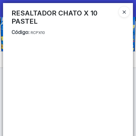
Ingresar a la Tienda
RESALTADOR CHATO X 10
PASTEL
CÓMO COMPRAR
Código
:
RCPX10
QUIÉNES SOMOS
Mi primera libreria
Menú
CONTACTO
Lista vacía