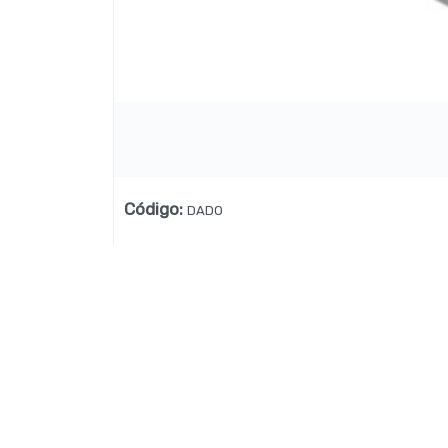
Lista vacía
Código
:
DADO