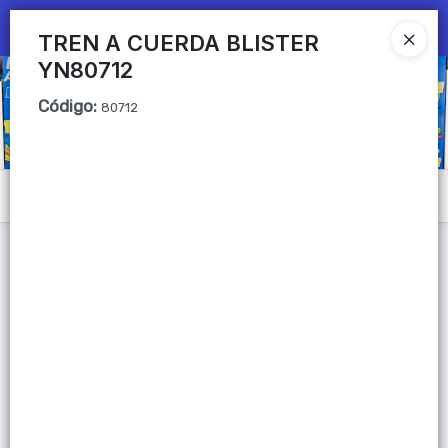
Ingresar a la Tienda
TREN A CUERDA BLISTER
YN80712
CÓMO COMPRAR
Código
:
80712
QUIÉNES SOMOS
Mi primera libreria
Menú
CONTACTO
Lista vacía