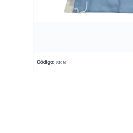
Lista vacía
Código
:
93016