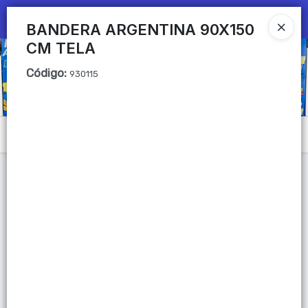
Ingresar a la Tienda
BANDERA ARGENTINA 90X150
CM TELA
CÓMO COMPRAR
Código
:
930115
QUIÉNES SOMOS
Mi primera libreria
Menú
CONTACTO
Lista vacía