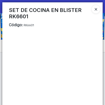
Ingresar a la Tienda
SET DE COCINA EN BLISTER
RK6601
CÓMO COMPRAR
Código
:
RK6601
QUIÉNES SOMOS
Mi primera libreria
Menú
CONTACTO
Lista vacía