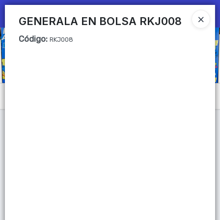
Ingresar a la Tienda
GENERALA EN BOLSA RKJ008
Código
:
CÓMO COMPRAR
RKJ008
QUIÉNES SOMOS
Mi primera libreria
Menú
CONTACTO
Lista vacía