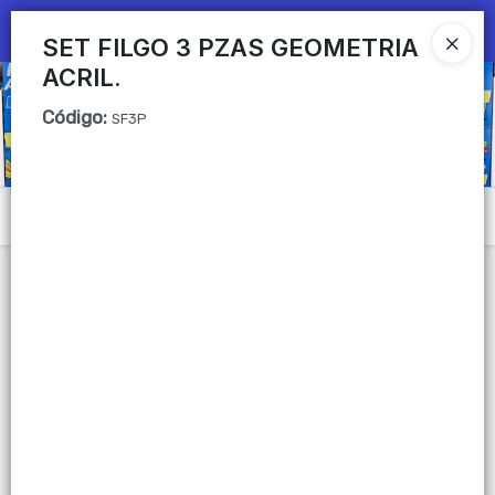
Ingresar a la Tienda
SET FILGO 3 PZAS GEOMETRIA
ACRIL.
CÓMO COMPRAR
Código
:
SF3P
QUIÉNES SOMOS
Mi primera libreria
Menú
CONTACTO
Lista vacía