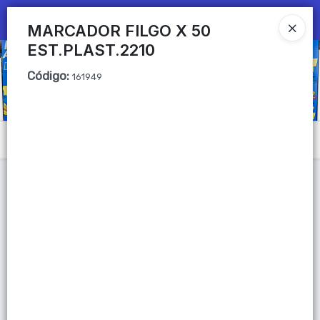
Ingresar a la Tienda
MARCADOR FILGO X 50
EST.PLAST.2210
CÓMO COMPRAR
Código
:
161949
QUIÉNES SOMOS
Mi primera libreria
Menú
CONTACTO
Lista vacía