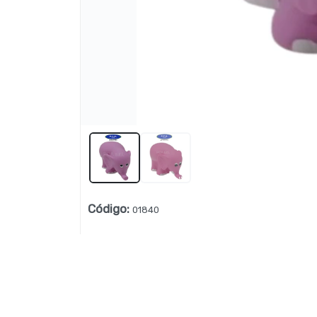
Lista vacía
Código
:
01840