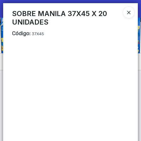
Ingresar a la Tienda
SOBRE MANILA 37X45 X 20
UNIDADES
CÓMO COMPRAR
Código
:
37X45
QUIÉNES SOMOS
Mi primera libreria
Menú
CONTACTO
Lista vacía