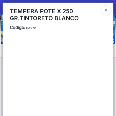
Ingresar a la Tienda
TEMPERA POTE X 250
GR.TINTORETO BLANCO
CÓMO COMPRAR
Código
:
B3978
QUIÉNES SOMOS
Mi primera libreria
Menú
CONTACTO
Lista vacía