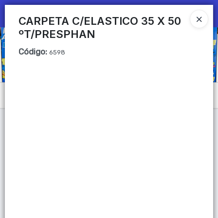
Ingresar a la Tienda
CARPETA C/ELASTICO 35 X 50
ºT/PRESPHAN
CÓMO COMPRAR
Código
:
6598
QUIÉNES SOMOS
Mi primera libreria
Menú
CONTACTO
Lista vacía