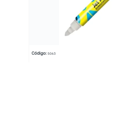
Lista vacía
Código
:
5063