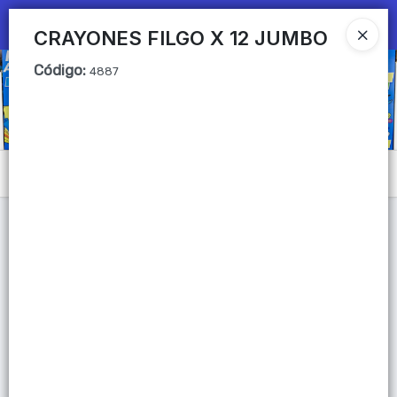
Ingresar a la Tienda
CRAYONES FILGO X 12 JUMBO
Código
:
CÓMO COMPRAR
4887
QUIÉNES SOMOS
Mi primera libreria
Menú
CONTACTO
Lista vacía