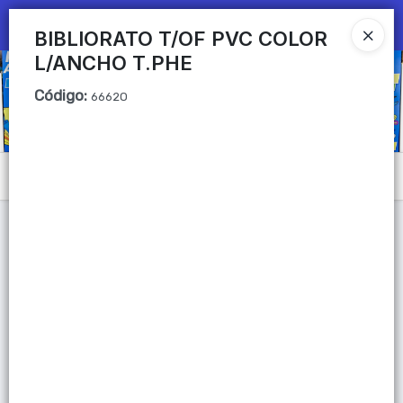
Ingresar a la Tienda
BIBLIORATO T/OF PVC COLOR
L/ANCHO T.PHE
CÓMO COMPRAR
Código
:
6662O
QUIÉNES SOMOS
Mi primera libreria
Menú
CONTACTO
Lista vacía