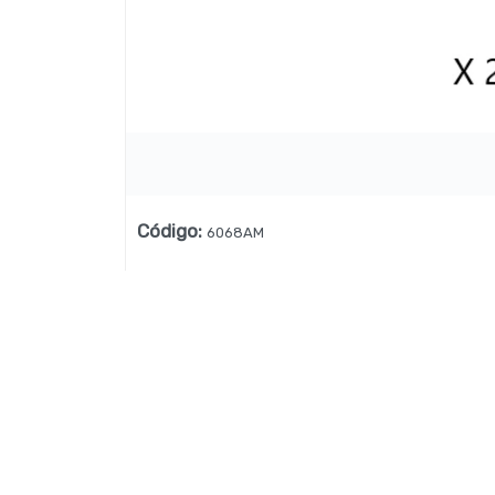
Lista vacía
Código
:
6068AM