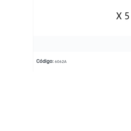
Lista vacía
Código
:
6062A