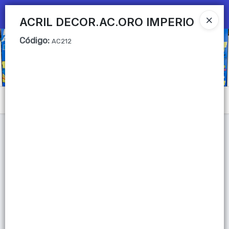
Ingresar a la Tienda
ACRIL DECOR.AC.ORO IMPERIO
Código
:
CÓMO COMPRAR
AC212
QUIÉNES SOMOS
Mi primera libreria
Menú
CONTACTO
Lista vacía