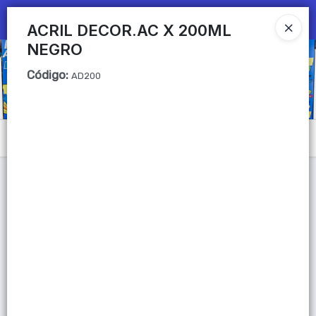
Ingresar a la Tienda
ACRIL DECOR.AC X 200ML
NEGRO
CÓMO COMPRAR
Código
:
AD200
QUIÉNES SOMOS
Mi primera libreria
Menú
CONTACTO
Lista vacía