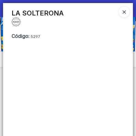
Ingresar a la Tienda
LA SOLTERONA
CÓMO COMPRAR
Código
:
5297
QUIÉNES SOMOS
Mi primera libreria
Menú
CONTACTO
Lista vacía